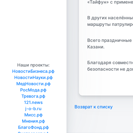
«Тайфун» с примене
В других населённ
маршруты патрулир
Всего праздничные 
Казани.
Благодаря совместн
Наши проекты:
безопасности не до
НовостиБизнеса.рф
НовостиНауки.рф
МедНовости.рф
РосМода.рф
Тревога.рф
121.news
Возврат к списку
j-o-b.ru
Мисс.рф
Мнения.рф
БлагоФонд.рф