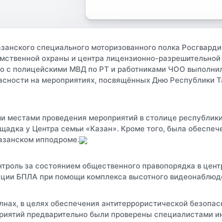
анского специального моторизованного полка Росгварди
мственной охраны и центра лицензионно-разрешительной
о с полицейскими МВД по РТ и работниками ЧОО выполнил
сности на мероприятиях, посвящённых Дню Республики Т
и местами проведения мероприятий в столице республики
щадка у Центра семьи «Казан». Кроме того, была обеспеч
азанском ипподроме.
троль за состоянием общественного правопорядка в цен
ации БПЛА при помощи комплекса высотного видеонаблюде
нах, в целях обеспечения антитеррористической безопас
риятий предварительно были проверены специалистами 