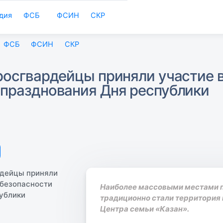
дия
ФСБ
ФСИН
СКР
ФСБ
ФСИН
СКР
росгвардейцы приняли участие 
 празднования Дня республики
Наиболее массовыми местами п
традиционно стали территория
Центра семьи «Казан».