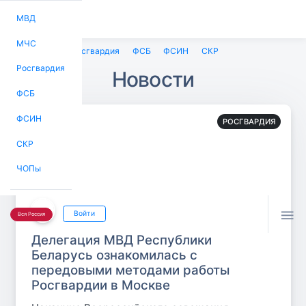
МВД
МЧС
МВД
МЧС
Росгвардия
ФСБ
ФСИН
СКР
Росгвардия
Новости
ФСБ
ФСИН
РОСГВАРДИЯ
СКР
ЧОПы

Войти
Вся Россия
Делегация МВД Республики
Беларусь ознакомилась с
передовыми методами работы
Росгвардии в Москве