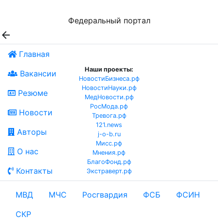
Федеральный портал

Главная
Наши проекты:
Вакансии
НовостиБизнеса.рф
НовостиНауки.рф
Резюме
МедНовости.рф
РосМода.рф
Новости
Тревога.рф
121.news
Авторы
j-o-b.ru
Мисс.рф
О нас
Мнения.рф
БлагоФонд.рф
Контакты
Экстраверт.рф
МВД
МЧС
Росгвардия
ФСБ
ФСИН
СКР