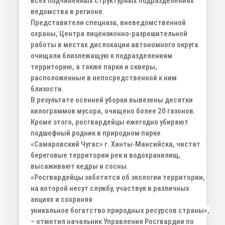
всех подчиненных структурных подразделениях
ведомства в регионе.
Представители спецназа, вневедомственной
охраны, Центра лицензионно-разрешительной
работы в местах дислокации автономного округа
очищали близлежащую к подразделениям
территорию, а также парки и скверы,
расположенные в непосредственной к ним
близости.
В результате осенней уборки вывезены десятки
килограммов мусора, очищено более 20 газонов.
Кроме этого, росгвардейцы ежегодно убирают
подшефный родник в природном парке
«Самаровский Чугас» г. Ханты-Мансийска, чистят
береговые территории рек и водохранилищ,
высаживают кедры и сосны.
«Росгвардейцы заботятся об экологии территории,
на которой несут службу, участвуя в различных
акциях и сохраняя
уникальное богатство природных ресурсов страны»,
– отметил начальник Управления Росгвардии по