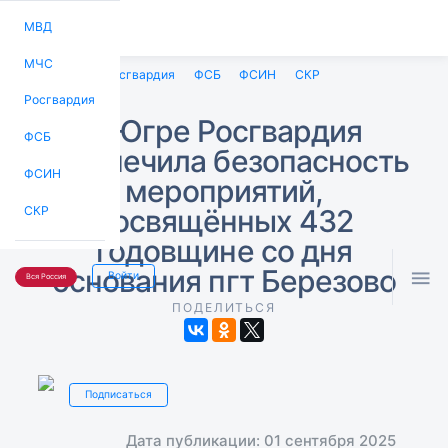
МВД
МЧС
МВД
МЧС
Росгвардия
ФСБ
ФСИН
СКР
Росгвардия
В Югре Росгвардия
ФСБ
обеспечила безопасность
ФСИН
мероприятий,
посвящённых 432
СКР
годовщине со дня
основания пгт Березово

Войти
Вся Россия
ПОДЕЛИТЬСЯ
Подписаться
Дата публикации: 01 сентября 2025