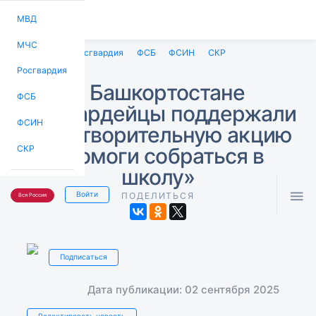
МВД
МЧС
МВД
МЧС
Росгвардия
ФСБ
ФСИН
СКР
Росгвардия
В Башкортостане
ФСБ
росгвардейцы поддержали
ФСИН
благотворительную акцию
«Помоги собраться в
СКР
школу»

Войти
ПОДЕЛИТЬСЯ
Вся Россия
Подписаться
Дата публикации: 02 сентября 2025
Редактировать новость